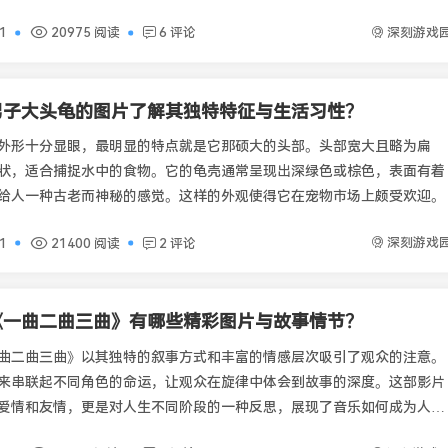
深刻游戏
01
20975 阅读
6 评论
男子大头龟的图片了解其独特特征与生活习性？
外形十分显眼，最明显的特点就是它那硕大的头部。头部宽大且略为扁
状，适合捕捉水中的食物。它的龟壳通常呈现出深绿色或棕色，表面有着
给人一种古老而神秘的感觉。这样的外观使得它在宠物市场上颇受欢迎。
深刻游戏
01
21400 阅读
2 评论
《一曲二曲三曲》有哪些精彩图片与故事情节？
曲二曲三曲》以其独特的叙事方式和丰富的情感层次吸引了观众的注意。
来串联起不同角色的命运，让观众在旋律中体会到故事的深度。这部影片
爱情和友情，更是对人生不同阶段的一种反思，展现了音乐如何成为人们
组成部分。