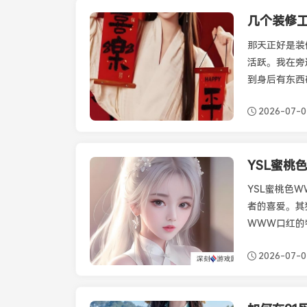
几个装修
最新资讯
那天正好是装
活跃。我在旁
到身后有东西
2026-07-
YSL蜜桃
最新资讯
YSL蜜桃色
者的喜爱。其
WWW口红的
2026-07-