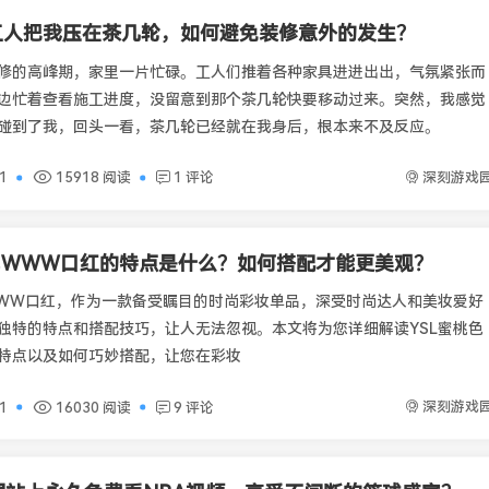
工人把我压在茶几轮，如何避免装修意外的发生？
修的高峰期，家里一片忙碌。工人们推着各种家具进进出出，气氛紧张而
边忙着查看施工进度，没留意到那个茶几轮快要移动过来。突然，我感觉
碰到了我，回头一看，茶几轮已经就在我身后，根本来不及反应。
深刻游戏
01
15918 阅读
1 评论
色WWW口红的特点是什么？如何搭配才能更美观？
WWW口红，作为一款备受瞩目的时尚彩妆单品，深受时尚达人和美妆爱好
独特的特点和搭配技巧，让人无法忽视。本文将为您详细解读YSL蜜桃色
特点以及如何巧妙搭配，让您在彩妆
深刻游戏
01
16030 阅读
9 评论