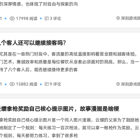
的深厚情感，也体现了对自由与探索的向
深刻游戏
01
17998 阅读
3 评论
八个客人还可以继续接客吗？
尤其是在一些热门时段中，客流量的高低直接影响着营业额和顾客体验。
门艺术，兼顾效率和质量是每位餐饮从业者必须面对的挑战。那么，当一
待了八个客人后，能否继续接待更多的客
深刻游戏
01
15882 阅读
9 评论
云缨拿枪奖励自己核心提示图片，故事漫画是啥梗
拿枪奖励自己核心提示图片是一个同人图片漫画，云缨的父亲为了鼓励她
她制定了一个规则：每天练习一百次枪法，就可以拿一根枪作为奖励。云
个规则，每天都努力练习，拿到了很多枪