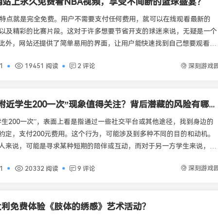
网站上永久免费看NBA视频，享受不间断的篮球盛宴？
大特点就是完全免费。用户不需要支付任何费用，就可以在线观看最新的
像以及精彩的比赛片段。这对于许多想要节省开支的球迷来说，无疑是一个
此外，网站还提供了简单易用的界面，让用户能快速找到自己想要观看的
深刻游戏
01
19451 阅读
2 评论
为什么“约附近学生200一次”现象值得关注？背后潜藏的风险有哪些？
学生200一次”，表面上看是指通过一些社交平台或其他途径，找到身边的
约定，支付200元费用。这个行为，可能涉及到多种不同的目的和动机。
人来说，可能是寻求某种短期的陪伴或互动，而对于另一方学生来说，这
济上的补充。在一些情况下，类似的交易甚至可能走向更深层
深刻游戏
01
20332 阅读
9 评论
大利免费体验《肢体的绣感》艺术活动？