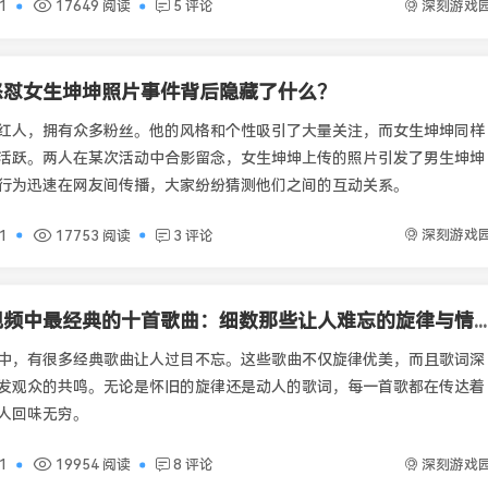
深刻游戏
01
17649 阅读
5 评论
怒怼女生坤坤照片事件背后隐藏了什么？
红人，拥有众多粉丝。他的风格和个性吸引了大量关注，而女生坤坤同样
活跃。两人在某次活动中合影留念，女生坤坤上传的照片引发了男生坤坤
行为迅速在网友间传播，大家纷纷猜测他们之间的互动关系。
深刻游戏
01
17753 阅读
3 评论
做瑷瑶的视频中最经典的十首歌曲：细数那些让人难忘的旋律与情感
中，有很多经典歌曲让人过目不忘。这些歌曲不仅旋律优美，而且歌词深
发观众的共鸣。无论是怀旧的旋律还是动人的歌词，每一首歌都在传达着
人回味无穷。
深刻游戏
01
19954 阅读
8 评论