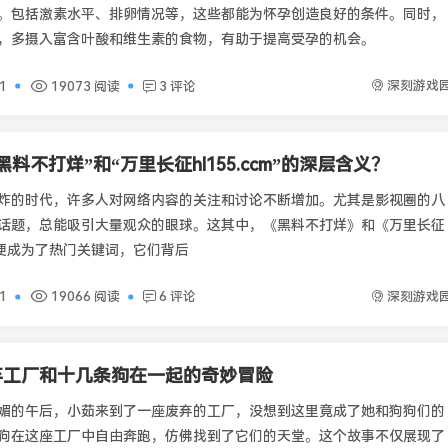
。包括激素水平、排卵情况等，这些都能为怀孕创造良好的条件。同时，
，多摄入富含叶酸和维生素的食物，有助于提高受孕的机会。
深刻游戏
01
19073 阅读
3 评论
料不打烊”和“万里长征hl155.ccm”的深层含义？
炸的时代，许多人对网络内容的关注和讨论不断增加。尤其是影视圈的八
话题，总能吸引大量观众的眼球。这其中，《黑料不打烊》和《万里长征
cm》便成为了热门关键词，它们背后
深刻游戏
01
19066 阅读
6 评论
弃工厂和十几条狗在一起的奇妙冒险
媚的午后，小茹来到了一座废弃的工厂，没想到这里竟成了她和狗狗们的
狗在这座工厂中自由奔跑，仿佛找到了它们的天堂。这个故事不仅展现了